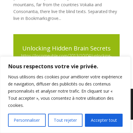
mountains, far from the countries Vokalia and
Consonantia, there live the blind texts. Separated they
live in Bookmarksgrove...
Unlocking Hidden Brain Secrets
https://locomeuble.com/2013/10/04/unlocking-
brain-secrets/
Nous respectons votre vie privée.
Nous utilisons des cookies pour améliorer votre expérience
de navigation, diffuser des publicités ou des contenus
personnalisés et analyser notre trafic. En cliquant sur «
Tout accepter », vous consentez à notre utilisation des
Sarl Loco Meublé -
Mentions légales
- Une
réalisation
ACS Informatique
cookies.
Crédit photo Jonathan Wagner
Personnaliser
Tout rejeter
Accepter tout