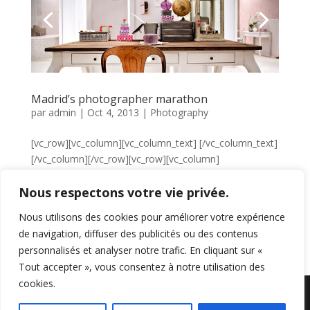
Madrid’s photographer marathon
par
admin
|
Oct 4, 2013
|
Photography
[vc_row][vc_column][vc_column_text] [/vc_column_text]
[/vc_column][/vc_row][vc_row][vc_column]
[vc_column_text]Far far away, behind the word
mountains, far from the countries Vokalia and
Nous respectons votre vie privée.
Consonantia, there live the blind texts. Separated they
Nous utilisons des cookies pour améliorer votre expérience
live in Bookmarksgrove...
de navigation, diffuser des publicités ou des contenus
personnalisés et analyser notre trafic. En cliquant sur «
Tout accepter », vous consentez à notre utilisation des
« Entrées précédentes
cookies.
Sarl Loco Meublé -
Mentions légales
- Une